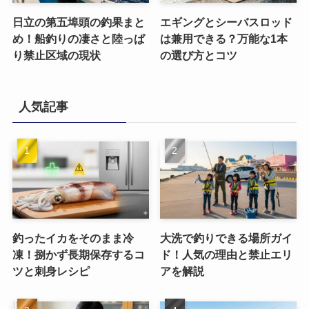
日立の第五埠頭の釣果まと
エギングとシーバスロッド
め！船釣りの凄さと陸っぱ
は兼用できる？万能な1本
り禁止区域の現状
の選び方とコツ
人気記事
釣ったイカをそのまま冷
大洗で釣りできる場所ガイ
凍！捌かず長期保存するコ
ド！人気の理由と禁止エリ
ツと刺身レシピ
アを解説