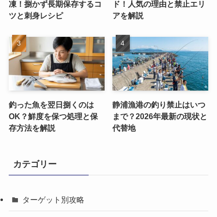
凍！捌かず長期保存するコ
ド！人気の理由と禁止エリ
ツと刺身レシピ
アを解説
釣った魚を翌日捌くのは
静浦漁港の釣り禁止はいつ
OK？鮮度を保つ処理と保
まで？2026年最新の現状と
存方法を解説
代替地
カテゴリー
ターゲット別攻略