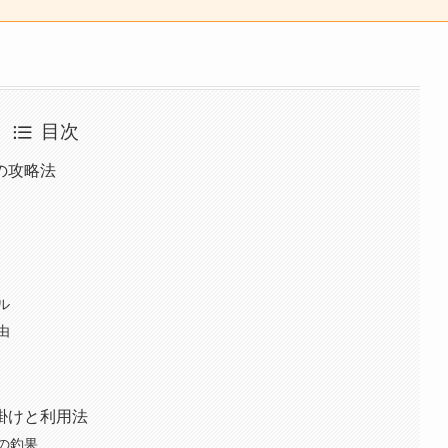
目次
の攻略法
ル
由
掛けと利用法
の釣果