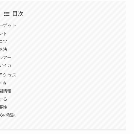
目次
ーゲット
ント
コツ
略法
ルアー
デイカ
アクセス
利点
園情報
する
要性
めの秘訣