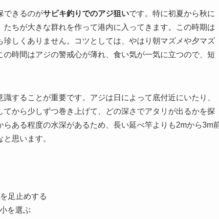
保できるのが
サビキ釣りでのアジ狙い
です。特に初夏から秋に
」たちが大きな群れを作って港内に入ってきます。この時期は
も珍しくありません。コツとしては、やはり朝マズメや夕マズ
この時間はアジの警戒心が薄れ、食い気が一気に立つので、短
。
意識することが重要です。アジは日によって底付近にいたり、
してから少しずつ巻き上げて、どの深さでアタリが出るかを探
らある程度の水深があるため、長い延べ竿よりも2mから3m
なと思います。
を足止めする
極小を選ぶ