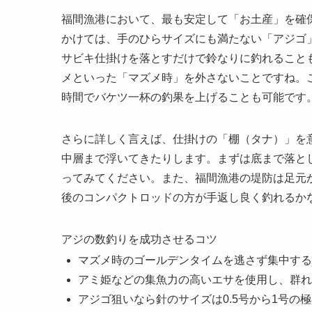
福間漁港において、最も安定して「お土産」を確
かけては、手のひらサイズにも満たない「アジゴ
サビキ仕掛けを落とすだけで鈴なりに釣れること
メといった「マズメ時」を外さないことですね。
時間でバケツ一杯の釣果を上げることも可能です
さらに詳しく言えば、仕掛けの「棚（タナ）」を
中層まで浮いてきたりします。まずは底まで落と
ってみてください。また、福間漁港の堤防は足元か
後のコンパクトロッドの方が手返し良く釣れるか
アジの数釣りを成功させるコツ
マズメ時のゴールデンタイムを逃さず集中する
アミ姫などの集魚力の高いエサを使用し、群れ
アジゴ狙いなら針のサイズは0.5号から1号の