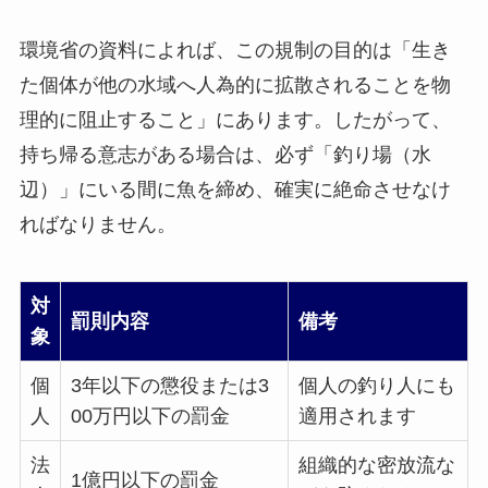
環境省の資料によれば、この規制の目的は「生き
た個体が他の水域へ人為的に拡散されることを物
理的に阻止すること」にあります。したがって、
持ち帰る意志がある場合は、必ず「釣り場（水
辺）」にいる間に魚を締め、確実に絶命させなけ
ればなりません。
対
罰則内容
備考
象
個
3年以下の懲役または3
個人の釣り人にも
人
00万円以下の罰金
適用されます
法
組織的な密放流な
1億円以下の罰金