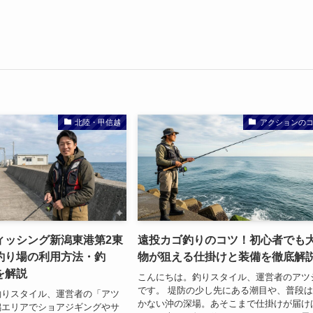
北陸・甲信越
アクションの
ィッシング新潟東港第2東
遠投カゴ釣りのコツ！初心者でも
釣り場の利用方法・釣
物が狙える仕掛けと装備を徹底解
を解説
こんにちは。釣りスタイル、運営者のアツ
です。 堤防の少し先にある潮目や、普段
釣りスタイル、運営者の「アツ
かない沖の深場。あそこまで仕掛けが届け
潟エリアでショアジギングやサ