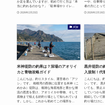
か足を運んでいますが、初めて行く方は「本
ーや、仕事帰
当に釣れるのかな？」「駐車場やトイレ...
者の方にとって
2026年2月23日
2026年2月19日
関東
米神堤防の釣果は？深場のアオリイ
黒井堤防の
カと青物攻略ガイド
入規制！代
こんにちは。釣りスタイル、運営者の「アツ
こんにちは。
シ」です。 相模湾の西側に位置する米神（こ
シ」です。 黒
めかみ）堤防は、複雑な海底地形と豊かな潮
いても、禁止
流の恩恵を受け、アオリイカや青物、そして
していつから
底物まで狙える好釣り場として知られていま
錯綜していて
す。しかし、これから初めてこの場所を...
釣り場だけに、