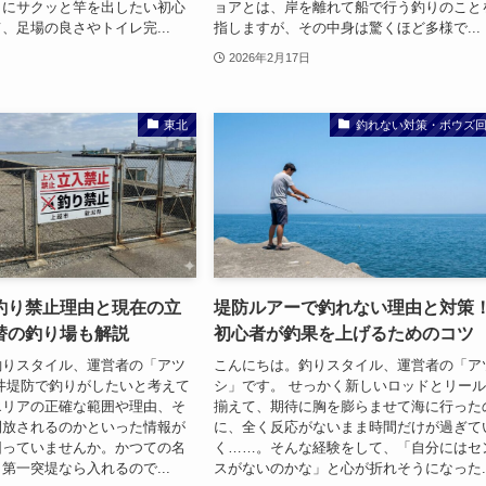
りにサクッと竿を出したい初心
ョアとは、岸を離れて船で行う釣りのこと
、足場の良さやトイレ完...
指しますが、その中身は驚くほど多様で...
2026年2月17日
東北
釣れない対策・ボウズ
釣り禁止理由と現在の立
堤防ルアーで釣れない理由と対策
替の釣り場も解説
初心者が釣果を上げるためのコツ
釣りスタイル、運営者の「アツ
こんにちは。釣りスタイル、運営者の「ア
井堤防で釣りがしたいと考えて
シ」です。 せっかく新しいロッドとリー
エリアの正確な範囲や理由、そ
揃えて、期待に胸を膨らませて海に行った
開放されるのかといった情報が
に、全く反応がないまま時間だけが過ぎて
困っていませんか。かつての名
く……。そんな経験をして、「自分にはセ
第一突堤なら入れるので...
スがないのかな」と心が折れそうになった..