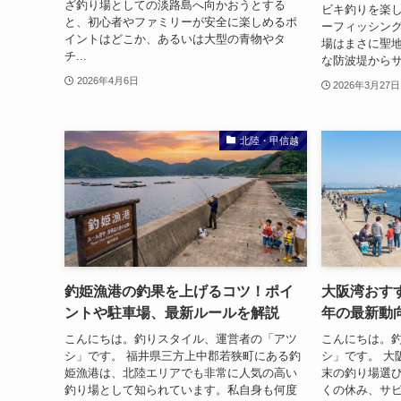
ざ釣り場としての淡路島へ向かおうとする
ビキ釣りを楽
と、初心者やファミリーが安全に楽しめるポ
ーフィッシング
イントはどこか、あるいは大型の青物やタ
場はまさに聖
チ...
な防波堤からサ
2026年4月6日
2026年3月27日
北陸・甲信越
釣姫漁港の釣果を上げるコツ！ポイ
大阪湾おすす
ントや駐車場、最新ルールを解説
年の最新動
こんにちは。釣りスタイル、運営者の「アツ
こんにちは。
シ」です。 福井県三方上中郡若狭町にある釣
シ」です。 大
姫漁港は、北陸エリアでも非常に人気の高い
末の釣り場選
釣り場として知られています。私自身も何度
くの休み、サ