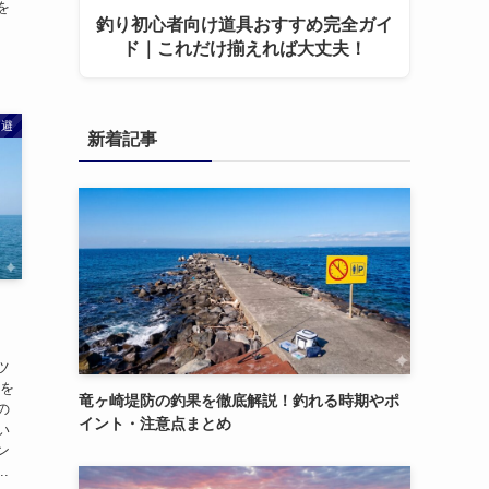
を
釣り初心者向け道具おすすめ完全ガイ
ド｜これだけ揃えれば大丈夫！
回避
新着記事
！
ツ
ルを
竜ヶ崎堤防の釣果を徹底解説！釣れる時期やポ
の
イント・注意点まとめ
い
ン
.