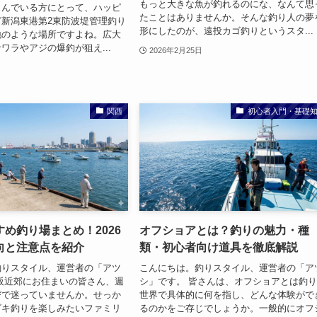
もっと大きな魚が釣れるのにな、なんて思
しんでいる方にとって、ハッピ
たことはありませんか。そんな釣り人の夢
新潟東港第2東防波堤管理釣り
形にしたのが、遠投カゴ釣りというスタ...
地のような場所ですよね。広大
ワラやアジの爆釣が狙え...
2026年2月25日
関西
初心者入門・基礎
め釣り場まとめ！2026
オフショアとは？釣りの魅力・種
向と注意点を紹介
類・初心者向け道具を徹底解説
釣りスタイル、運営者の「アツ
こんにちは。釣りスタイル、運営者の「ア
阪近郊にお住まいの皆さん、週
シ」です。 皆さんは、オフショアとは釣
びで迷っていませんか。せっか
世界で具体的に何を指し、どんな体験がで
ビキ釣りを楽しみたいファミリ
るのかをご存じでしょうか。一般的にオフ