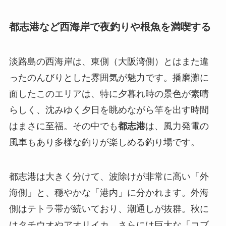
都志港など西海岸で夜釣りや根魚を満喫する
淡路島の西海岸は、東側（大阪湾側）とはまた違
ったのんびりとした雰囲気が魅力です。播磨灘に
面したこのエリアは、特に夕暮れ時の景色が素晴
らしく、沈みゆく夕日を眺めながら竿を出す時間
はまさに至福。その中でも
都志港
は、風力発電の
風車もあり多様な釣りが楽しめる釣り場です。
都志港は大きく分けて、波除けが非常に高い「外
海側」と、穏やかな「港内」に分かれます。外海
側はテトラ帯が続いており、潮通しが抜群。秋に
はタチウオやアオリイカ、さらには巨大な「コブ