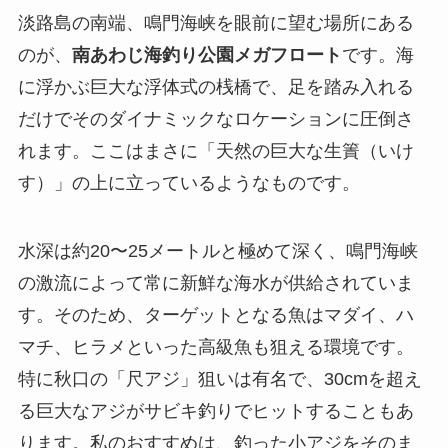
淡路島の南端、鳴門海峡を眼前に望む場所にある
のが、
南あわじ海釣り公園メガフロート
です。海
に浮かぶ巨大な浮体式の桟橋で、足を踏み入れる
だけでそのダイナミックなロケーションに圧倒さ
れます。ここはまさに「天然の巨大な生簀（いけ
す）」の上に立っているようなものです。
水深は約20〜25メートルと極めて深く、鳴門海峡
の激流によって常に新鮮な海水が供給されていま
す。そのため、ターゲットとなる魚はマダイ、ハ
マチ、ヒラメといった高級魚も狙える環境です。
特に秋口の「尺アジ」狙いは有名で、30cmを超え
る巨大なアジがサビキ釣りでヒットすることもあ
ります。私のおすすめは、釣った小アジをそのま