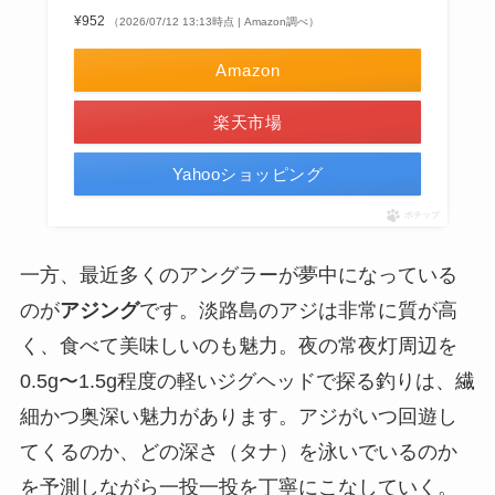
¥952
（2026/07/12 13:13時点 | Amazon調べ）
Amazon
楽天市場
Yahooショッピング
ポチップ
一方、最近多くのアングラーが夢中になっている
のが
アジング
です。淡路島のアジは非常に質が高
く、食べて美味しいのも魅力。夜の常夜灯周辺を
0.5g〜1.5g程度の軽いジグヘッドで探る釣りは、繊
細かつ奥深い魅力があります。アジがいつ回遊し
てくるのか、どの深さ（タナ）を泳いでいるのか
を予測しながら一投一投を丁寧にこなしていく。