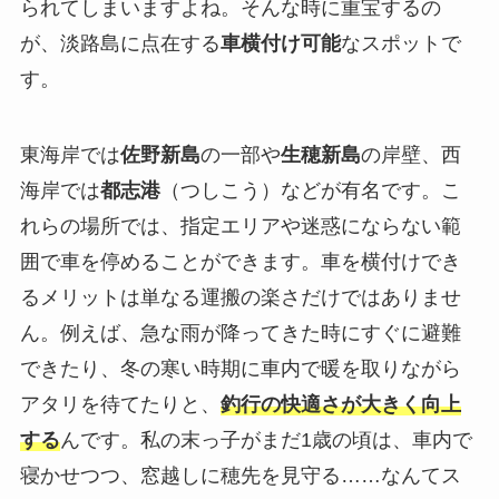
られてしまいますよね。そんな時に重宝するの
が、淡路島に点在する
車横付け可能
なスポットで
す。
東海岸では
佐野新島
の一部や
生穂新島
の岸壁、西
海岸では
都志港
（つしこう）などが有名です。こ
れらの場所では、指定エリアや迷惑にならない範
囲で車を停めることができます。車を横付けでき
るメリットは単なる運搬の楽さだけではありませ
ん。例えば、急な雨が降ってきた時にすぐに避難
できたり、冬の寒い時期に車内で暖を取りながら
アタリを待てたりと、
釣行の快適さが大きく向上
する
んです。私の末っ子がまだ1歳の頃は、車内で
寝かせつつ、窓越しに穂先を見守る……なんてス