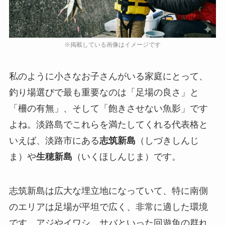
私のように小さなお子さんがいる家庭にとって、
釣り場選びで最も重要なのは「足場の良さ」と
「柵の有無」、そして「飽きさせない魚影」です
よね。淡路島でこれらを満たしてくれる代表格と
いえば、淡路市にある
志筑新島
（しづきしんじ
ま）や
生穂新島
（いくほしんじま）です。
志筑新島は広大な埋立地になっていて、特に南側
のエリアは足場が平坦で広く、非常に適した環境
です。アジやイワシ、サバといった回遊魚の群れ