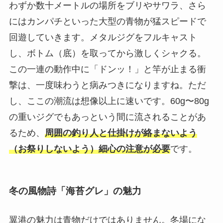
わずか数十メートルの場所をブリやサワラ、さら
にはカンパチといった大型の青物が猛スピードで
回遊していきます。メタルジグをフルキャスト
し、ボトム（底）を取ってから激しくシャクる。
この一連の動作中に「ドンッ！」と竿が止まる衝
撃は、一度味わうと病みつきになりますね。ただ
し、ここの潮流は想像以上に速いです。60g〜80g
の重いジグでもあっという間に流されることがあ
るため、
周囲の釣り人と仕掛けが絡まないよう
（お祭りしないよう）細心の注意が必要
です。
冬の風物詩「海苔グレ」の魅力
翼港の魅力は青物だけではありません。冬場にな