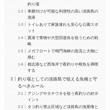
釣り場
車横付けが可能な利便性の高い淡路島の
漁港
トイレありで家族連れも安心な公園スポ
ット
翼港で青物や大型回遊魚を狙うための戦
略
メガフロートで鳴門海峡の急流と大物に
挑む
都志港など西海岸で夜釣りや根魚を満喫
する
釣り場としての淡路島で狙える魚種と守
るべきルール
アジングやタチウオを狙う夜釣りの好ポ
イント
タコ釣り禁止区域など淡路島の漁業権と