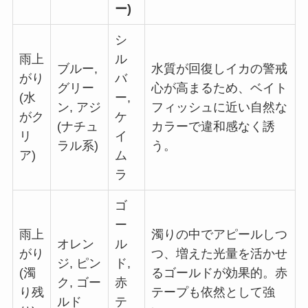
ー)
シ
雨上
ル
ブルー,
水質が回復しイカの警戒
がり
バ
グリー
心が高まるため、ベイト
(水
ー,
ン, アジ
フィッシュに近い自然な
がク
ケ
(ナチュ
カラーで違和感なく誘
リ
イ
ラル系)
う。
ア)
ム
ラ
ゴ
ー
雨上
濁りの中でアピールしつ
オレン
ル
がり
つ、増えた光量を活かせ
ジ, ピン
ド,
(濁
るゴールドが効果的。赤
ク, ゴー
赤
り残
テープも依然として強
ルド
テ