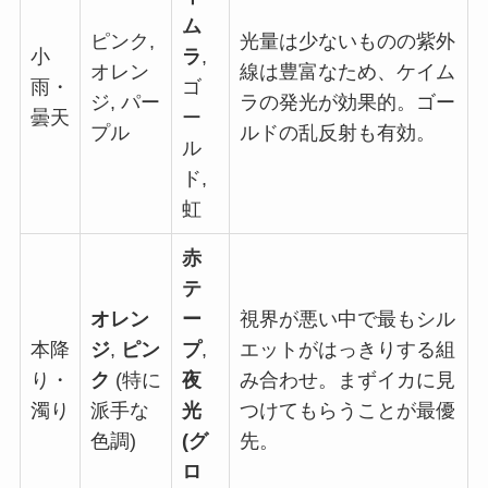
ム
ピンク,
光量は少ないものの紫外
小
ラ
,
オレン
線は豊富なため、ケイム
雨・
ゴ
ジ, パー
ラの発光が効果的。ゴー
曇天
ー
プル
ルドの乱反射も有効。
ル
ド,
虹
赤
テ
オレン
ー
視界が悪い中で最もシル
本降
ジ
,
ピン
プ
,
エットがはっきりする組
り・
ク
(特に
夜
み合わせ。まずイカに見
濁り
派手な
光
つけてもらうことが最優
色調)
(グ
先。
ロ