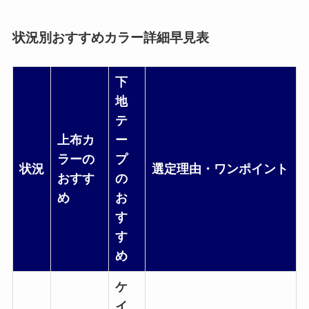
状況別おすすめカラー詳細早見表
下
地
テ
上布カ
ー
ラーの
プ
状況
選定理由・ワンポイント
おすす
の
め
お
す
す
め
ケ
イ