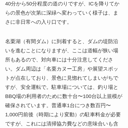
40分から50分程度の道のりですが、ICを降りてか
らの景色が次第に深緑へ変わっていく様子は、ま
さに非日常への入り口です。
名栗湖（有間ダム）に到着すると、ダムの堤防沿
いを進むことになりますが、ここは道幅が狭い場
所もあるので、対向車には十分注意してくださ
い。ダム周辺は「名栗カヌー工房」や展望スポッ
トが点在しており、景色に見惚れてしまいがちで
すが、安全運転で。駐車場については、釣り場と
BBQ場の利用者のために数十台〜100台以上規模が
確保されています。普通車1台につき数百円〜
1,000円前後（時期により変動）の駐車料金が必要
ですが、これには清掃協力費などの意味合いも含