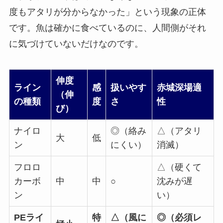
度もアタリが分からなかった」という現象の正体
です。魚は確かに食べているのに、人間側がそれ
に気づけていないだけなのです。
伸度
ライン
感
扱いやす
赤城深場適
（伸
の種類
度
さ
性
び）
ナイロ
◎（絡み
△（アタリ
大
低
ン
にくい）
消滅）
フロロ
△（硬くて
カーボ
中
中
○
沈みが遅
ン
い）
PEライ
特
△（風に
◎（必須レ