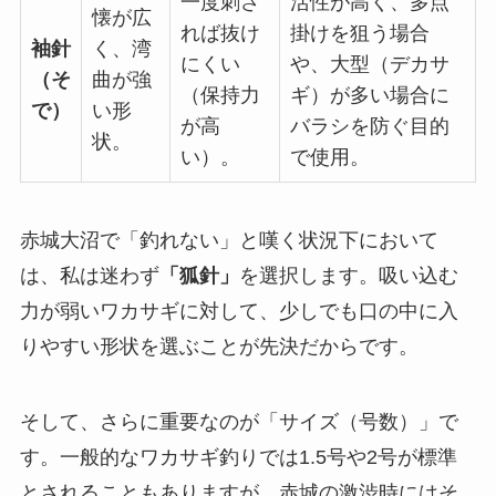
一度刺さ
活性が高く、多点
懐が広
れば抜け
掛けを狙う場合
袖針
く、湾
にくい
や、大型（デカサ
（そ
曲が強
（保持力
ギ）が多い場合に
で）
い形
が高
バラシを防ぐ目的
状。
い）。
で使用。
赤城大沼で「釣れない」と嘆く状況下において
は、私は迷わず
「狐針」
を選択します。吸い込む
力が弱いワカサギに対して、少しでも口の中に入
りやすい形状を選ぶことが先決だからです。
そして、さらに重要なのが「サイズ（号数）」で
す。一般的なワカサギ釣りでは1.5号や2号が標準
とされることもありますが、赤城の激渋時にはそ