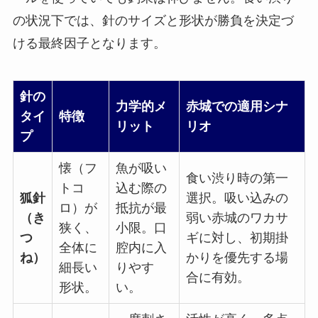
の状況下では、針のサイズと形状が勝負を決定づ
ける最終因子となります。
針の
力学的メ
赤城での適用シナ
タイ
特徴
リット
リオ
プ
懐（フ
魚が吸い
食い渋り時の第一
トコ
込む際の
狐針
選択。吸い込みの
ロ）が
抵抗が最
（き
弱い赤城のワカサ
狭く、
小限。口
つ
ギに対し、初期掛
全体に
腔内に入
ね）
かりを優先する場
細長い
りやす
合に有効。
形状。
い。