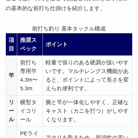
の基本的な前打ち仕掛けを紹介します。
前打ち釣り 基本タックル構成
項
推奨ス
ポイント
目
ペック
前打ち
軽量で張りのある硬調が扱いやす
専用竿
いです。マルチレングス機能があ
竿
4.3m〜
ると、ポイントによって長さを変
5.3m
えられ便利です。
リ
横型タ
腕と竿が一体化しやすく、正確な
ー
イコリ
キャスト（カニを打つ）がしやす
ル
ール
くなります。
PEライ
アタリを取るため、視認性の高い