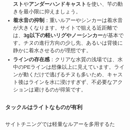
スト
や
アンダーハンドキャスト
を使い、竿の動
きを最小限に抑えましょう。
着水音の抑制
：重いルアーやシンカーは着水音
が大きくなります。サイトで狙える近距離で
は、
3g以下の軽いリグやノーシンカー
が基本で
す。チヌの進行方向の少し先、あるいは背後に
静かに着水させるのが理想です。
ラインの存在感
：クリアな水質の浅場では、水
中のPEラインは想像以上に見えています。ライ
ンが動くだけで逃げるチヌも多いため、キャス
ト後はラインを水に浸けすぎず、不必要なアク
ションは避けるのが得策です。
タックルはライトなものが有利
サイトチニングでは軽量なルアーを多用するた