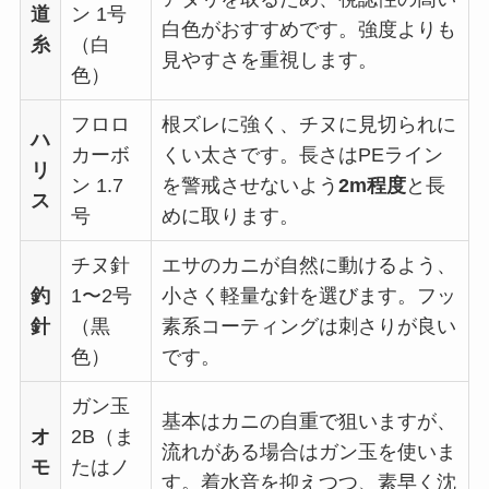
道
ン 1号
白色がおすすめです。強度よりも
糸
（白
見やすさを重視します。
色）
フロロ
根ズレに強く、チヌに見切られに
ハ
カーボ
くい太さです。長さはPEライン
リ
ン 1.7
を警戒させないよう
2m程度
と長
ス
号
めに取ります。
チヌ針
エサのカニが自然に動けるよう、
釣
1〜2号
小さく軽量な針を選びます。フッ
針
（黒
素系コーティングは刺さりが良い
色）
です。
ガン玉
基本はカニの自重で狙いますが、
オ
2B（ま
流れがある場合はガン玉を使いま
モ
たはノ
す。着水音を抑えつつ、素早く沈