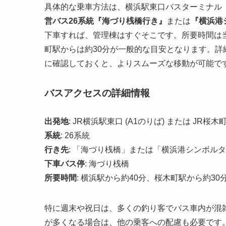
具体的な乗車方法は、横浜駅東口バスターミナル
営バス26系統『海づり桟橋行き』
または
『横浜港
下車すれば、管理棟はすぐそこです。所要時間は
町駅からは約30分
が一般的な目安となります。詳
に確認しておくと、よりスムーズな移動が可能で
バスアクセスの詳細情報
出発地
: JR横浜駅東口 (A1のりば) または JR桜木
系統
: 26系統
行き先
: 「海づり桟橋」または「横浜港シンボル
下車バス停
: 海づり桟橋
所要時間
: 横浜駅から約40分、桜木町駅から約30
特に週末や祝日は、多くの釣り客でバス車内が混
が多くなる場合は、他の乗客への配慮も必要です