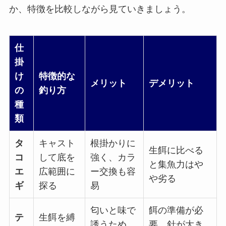
か、特徴を比較しながら見ていきましょう。
仕
掛
け
特徴的な
メリット
デメリット
の
釣り方
種
類
タ
キャスト
根掛かりに
生餌に比べる
コ
して底を
強く、カラ
と集魚力はや
エ
広範囲に
ー交換も容
や劣る
ギ
探る
易
匂いと味で
餌の準備が必
テ
生餌を縛
誘うため、
要。針が大き