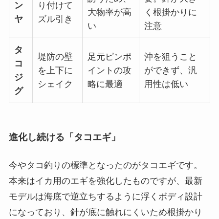
ン
り付けて
大物率が高
く根掛かりに
ヤ
ズル引き
い
注意
タ
堤防の壁
足元ピンポ
沖を狙うこと
コ
を上下に
イントの攻
ができず、汎
ジ
シェイク
略に最適
用性は低い
グ
進化し続ける「タコエギ」
今やタコ釣りの標準となったのがタコエギです。
本来はイカ用のエギを強化したものですが、最新
モデルは海底で逆立ちするように浮くボディ設計
になっており、針が底に触れにくいため根掛かり