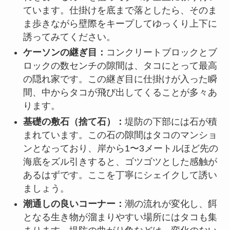
ています。仕掛けを底まで落としたら、そのま
ま歩きながら壁際をキープしてゆっくり上下に
誘ってみてください。
ケーソンの継ぎ目：
コンクリートブロックとブ
ロックの数センチの隙間は、タコにとって最高
の隠れ家です。この継ぎ目に仕掛けが入った瞬
間、中からタコが飛び出してくることが多々あ
ります。
基礎の敷石（捨て石）：
堤防の下部には石が積
まれています。この石の隙間はタコのマンショ
ンとなっており、岸から1〜3メートルほど先の
海底をズル引きすると、ゴツゴツとした感触が
あるはずです。ここを丁寧にシェイクして誘い
ましょう。
潮通しの良いコーナー：
潮の流れが変化し、餌
となる生き物が溜まりやすい場所にはタコも集