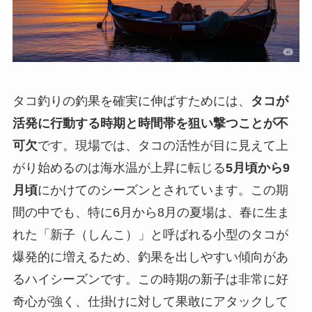
タコ釣りの釣果を確実に伸ばすためには、
タコが
活発に行動する時期と時間帯を狙い撃つことが不
可欠
です。現場では、タコの活性が目に見えて上
がり始めるのは海水温が上昇に転じる
5月頃から9
月頃
にかけてのシーズンとされています。この期
間の中でも、特に
6月から8月の夏場は、春に生ま
れた「新子（しんこ）」と呼ばれる小型のタコが
爆発的に増えるため、釣果を出しやすい傾向があ
るハイシーズン
です。この時期の新子は非常に好
奇心が強く、仕掛けに対して果敢にアタックして