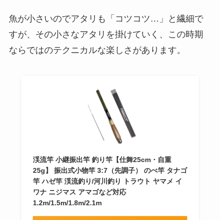
魚が小さいのでアタリも「コツコツ…」と繊細で
すが、その小さなアタリを掛けていく、この時期
ならではのテクニカルな楽しさがあります。
渓流竿 小継振出竿 釣り竿【仕舞25cm・自重
25g】 振出式小物竿 3:7（先調子） のべ竿 タナゴ
竿 ハゼ竿 渓流釣り/河川釣り トラウト ヤマメ イ
ワナ ニジマス アマゴなど対応
1.2m/1.5m/1.8m/2.1m