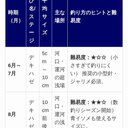
び
平
名/
均
時期
主な
釣り方のヒントと難
ス
サ
（月）
場所
易度
テ
イ
ー
ズ
ジ
5c
河
デ
難易度：★☆☆
（小
m
口・
6月～
キ
さすぎて釣りにく
～
運河
7月
ハ
い） 推奨の小型針・
10
の超
ゼ
ジャリメ必須。
cm
浅場
河
デ
10
難易度：★★☆
（数
口・
キ
cm
釣りシーズン開始）
8月
運河
ハ
前
青イソメも使えるサ
の浅
ゼ
後
イズに。