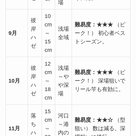
場
10
彼
cm
難易度：★★★
（ピ
岸
浅場
9月
～
ーク！） 初心者ベス
ハ
全域
15
トシーズン。
ゼ
cm
12
彼
浅場
cm
難易度：★★★
（ピ
岸
～や
10月
～
ーク！） 深場狙いで
ハ
や深
18
リール竿も有効に。
ゼ
場
cm
15
落
河口
cm
難易度：★★☆
（型
ち
～港
11月
～
狙い） 数は減る。深
ハ
内の