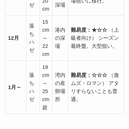
20
場狙いに移行。
ゼ
深場
cm
15
落
cm
港内
難易度：★☆☆
（上
ち
12月
～
の深
級者向け） シーズン
ハ
22
場
最終盤。大型狙い。
ゼ
cm
18
落
cm
湾内
難易度：☆☆☆
（激
ち
～
の産
ムズ・ロマン） アタ
1月～
ハ
25
卵場
リすらないことも普
ゼ
cm
所
通。
超