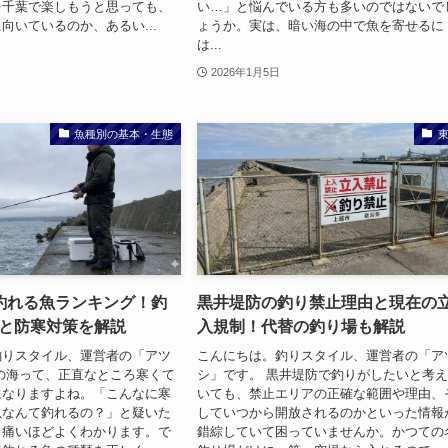
を千葉で楽しもうと思っても、
い…」と悩んでいる方も多いのではないで
向いているのか、あるい...
ょうか。実は、暗い海の中で魚を寄せるに
は...
2026年1月5日
魚種別の基本・生態
釣れる魚ランキング！釣
黒井堤防の釣り禁止理由と現在の
訣と防寒対策を解説
入規制！代替の釣り場も解説
釣りスタイル、運営者の「アツ
こんにちは。釣りスタイル、運営者の「ア
の海って、正直なところ寒くて
シ」です。 黒井堤防で釣りがしたいと考
になりますよね。「こんなに寒
いても、禁止エリアの正確な範囲や理由、
魚なんて釣れるの？」と疑いた
していつから開放されるのかといった情報
、痛いほどよくわかります。で
錯綜していて困っていませんか。かつての