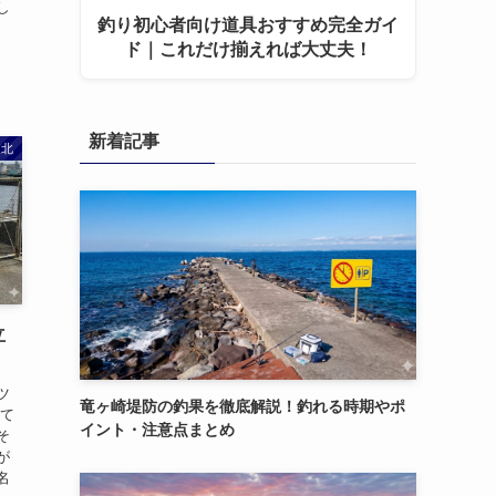
し
釣り初心者向け道具おすすめ完全ガイ
ド｜これだけ揃えれば大丈夫！
新着記事
東北
立
ツ
竜ヶ崎堤防の釣果を徹底解説！釣れる時期やポ
えて
イント・注意点まとめ
そ
が
名