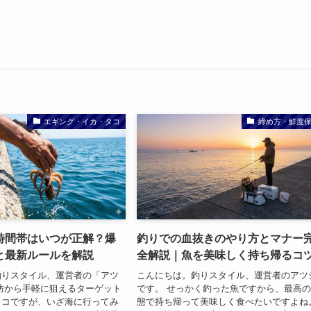
エギング・イカ・タコ
締め方・鮮度
時間帯はいつが正解？爆
釣りでの血抜きのやり方とマナー
と最新ルールを解説
全解説｜魚を美味しく持ち帰るコ
釣りスタイル、運営者の「アツ
こんにちは。釣りスタイル、運営者のアツ
防から手軽に狙えるターゲット
です。 せっかく釣った魚ですから、最高
タコですが、いざ海に行ってみ
態で持ち帰って美味しく食べたいですよね