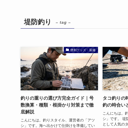
堤防釣り
– tag –
便利グッズ・装備
釣りの重りの選び方完全ガイド｜号
タコ釣りの
数換算・種類・根掛かり対策まで徹
釣の時合い
底解説
こんにちは。
シ」です。 堤
こんにちは。釣りスタイル、運営者の「アツ
として人気の
シ」です。海へ出かけて仕掛けを準備してい