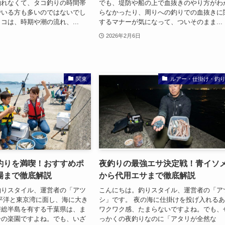
釣れなくて、タコ釣りの時間帯
でも、堤防や船の上で血抜きのやり方がわ
でいる方も多いのではないでし
らなかったり、周りへの釣りでの血抜きに
コは、時期や潮の流れ、...
するマナーが気になって、ついそのまま...
2026年2月6日
関東
ルアー・仕掛け・釣
釣りを満喫！おすすめポ
夜釣りの最強エサ決定戦！青イソ
場まで徹底解説
から代用エサまで徹底解説
釣りスタイル、運営者の「アツ
こんにちは。釣りスタイル、運営者の「ア
平洋と東京湾に面し、海に大き
シ」です。 夜の海に仕掛けを投げ入れる
房総半島を有する千葉県は、ま
ワクワク感、たまらないですよね。でも、
ーの楽園ですよね。でも、いざ
っかくの夜釣りなのに「アタリが全然な