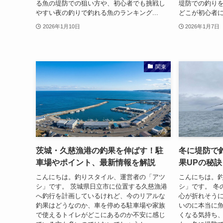
る魚の堤防での狙い方や、初心者でも挑戦し
堤防での釣り
やすい夜の釣りで釣れる魚のランキング...
どこが初心者に
2026年1月10日
2026年1月7日
関東
茨城・久慈漁港の釣果を伸ばす！駐
冬に堤防で
車場やポイント、最新情報を解説
果UPの秘
こんにちは。釣りスタイル、運営者の「アツ
こんにちは。
シ」です。 茨城県日立市に位置する久慈漁港
シ」です。 冬
へ釣行を計画しているけれど、今のリアルな
心が折れそう
釣果はどうなのか、車を停める駐車場や家族
いのに本当に
で使えるトイレがどこにあるのか不安に感じ
くなる気持ち