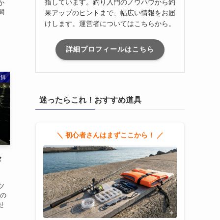
指しています。釣り入門のノウハウから釣
か
関
果アップのヒントまで、幅広い情報をお届
けします。運営者についてはこちらから。
詳細プロフィールはこちら
り餌
迷ったらこれ！おすすめ道具
＼ 初心者さんはまずここから！ ／
メ
ツ
あの
せ