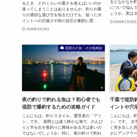
るとなかなか
るとき、どのくらいの重さを使えばいいのか
について悩ん
迷ってしまうことはありませんか。釣りの重
ょうか。実はタ
りの適切な選び方を知るだけでも、狙ったポ
イントへの正確さや魚の反応が劇的に変...
2026年2月28日
2026年4月19日
堤防の小魚・その他海魚
夜の釣りで釣れる魚は？初心者でも
千葉で堤防
堤防で爆釣するための攻略ガイド
イントや穴
こんにちは。釣りスタイル、運営者の「アツ
こんにちは。
シ」です。 昼間とは違う静かな海で、のんび
シ」です。 太
りと竿を出す夜釣りに興味がある方は多いの
く突き出した
ではないでしょうか。特に、夜の釣りで釣れ
さにアングラ