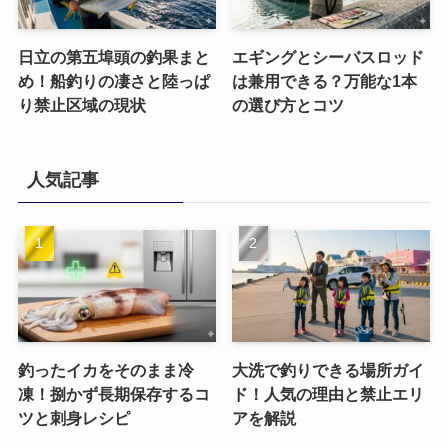
日立の第五埠頭の釣果まと
エギングとシーバスロッド
め！船釣りの凄さと陸っぱ
は兼用できる？万能な1本
り禁止区域の現状
の選び方とコツ
人気記事
釣ったイカをそのまま冷
大洗で釣りできる場所ガイ
凍！捌かず長期保存するコ
ド！人気の理由と禁止エリ
ツと刺身レシピ
アを解説