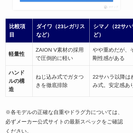
ポチップ
比較項
ダイワ（23レガリス
シマノ（22サハ
目
など）
ど）
ZAION V素材の採用
やや重めだが、
軽量性
で圧倒的に軽い
剛性感がある
ハンド
ねじ込み式でガタつ
22サハラ以降は
ルの構
きを徹底排除
み式。安定感あ
造
※各モデルの正確な自重やドラグ力については、
必ずメーカー公式サイトの最新スペックをご確認
ください。