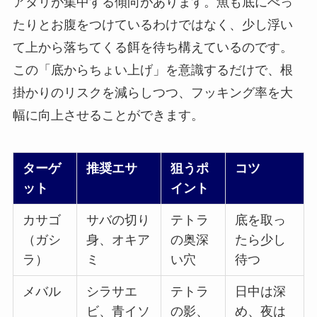
アタリが集中する
傾向があります。魚も底にべっ
たりとお腹をつけているわけではなく、少し浮い
て上から落ちてくる餌を待ち構えているのです。
この「底からちょい上げ」を意識するだけで、根
掛かりのリスクを減らしつつ、フッキング率を大
幅に向上させることができます。
ターゲ
推奨エサ
狙うポ
コツ
ット
イント
カサゴ
サバの切り
テトラ
底を取っ
（ガシ
身、オキア
の奥深
たら少し
ラ）
ミ
い穴
待つ
メバル
シラサエ
テトラ
日中は深
ビ、青イソ
の影、
め、夜は