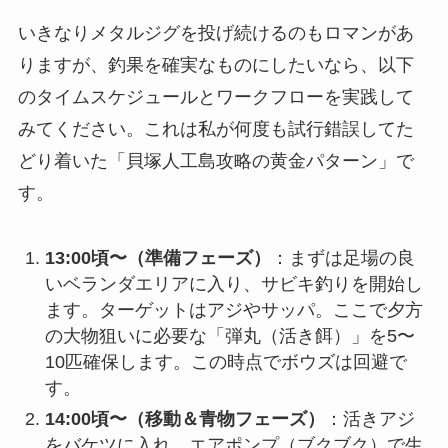
いきなりメタルジグを投げ続けるのもロマンがあ
りますが、釣果を確実なものにしたいなら、以下
のタイムスケジュールとワークフローを実践して
みてください。これは私が何度も試行錯誤してた
どり着いた「貝塚人工島攻略の黄金パターン」で
す。
13:00頃〜（準備フェーズ）
：まずは足場の良
いベランダエリアに入り、サビキ釣りを開始し
ます。ターゲットはアジやサッパ。ここで夕方
の大物狙いに必要な「弾丸（活き餌）」を5〜
10匹確保します。この時点でボウズは回避で
す。
14:00頃〜（移動＆青物フェーズ）
：活きアジ
をバケツに入れ、エアポンプ（ブクブク）で生