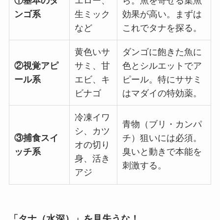
①基本のダ
エロー、
ら。魚を寄せる集魚
ンゴ系
生ミック
効果が高い。まずは
など
これでタナを探る。
黄色いサ
ダンゴに飽きた魚に
②視覚アピ
サミ、甘
色とシルエットでア
ール系
エビ、キ
ピール。特にササミ
ビナゴ
はマダイの特効薬。
冷凍イワ
青物（ブリ・カンパ
シ、カツ
③捕食スイ
チ）狙いには必須。
オの切り
ッチ系
臭いと動きで本能を
身、活き
刺激する。
アジ
「タナ（水深）」を見失うな！