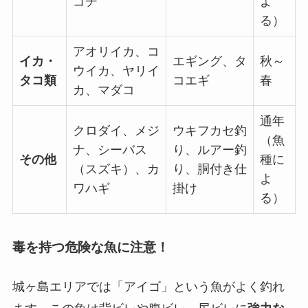
ゴチ
よ
る）
アオリイカ、コ
イカ・
エギング、タ
秋～
ウイカ、ヤリイ
タコ類
コエギ
春
カ、マダコ
通年
クロダイ、メジ
ウキフカセ釣
（魚
ナ、シーバス
り、ルアー釣
その他
種に
（スズキ）、カ
り、胴付き仕
よ
ワハギ
掛け
る）
毒を持つ危険な魚に注意！
城ヶ島エリアでは「アイゴ」という魚がよく釣れ