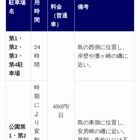
駐車場
用
料金
備考
名
時
（普通
間
車）
第1・
第2・
24
島の西側に位置し、
第3・
時
岸壁や灘ヶ崎の磯に
第4駐
間
近い。
車場
時
期
に
450円/
よ
日
り
島の東側に位置し、
公園第
変
安房崎の磯に近い。
1・第2