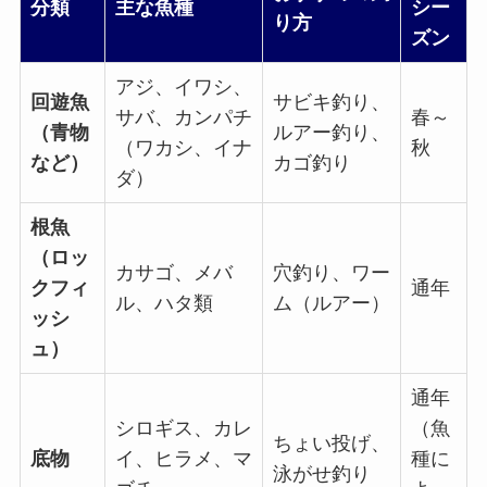
分類
主な魚種
シー
り方
ズン
アジ、イワシ、
回遊魚
サビキ釣り、
サバ、カンパチ
春～
（青物
ルアー釣り、
（ワカシ、イナ
秋
など）
カゴ釣り
ダ）
根魚
（ロッ
カサゴ、メバ
穴釣り、ワー
クフィ
通年
ル、ハタ類
ム（ルアー）
ッシ
ュ）
通年
シロギス、カレ
（魚
ちょい投げ、
底物
イ、ヒラメ、マ
種に
泳がせ釣り