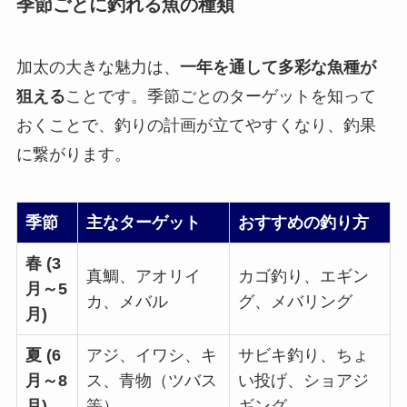
季節ごとに釣れる魚の種類
加太の大きな魅力は、
一年を通して多彩な魚種が
狙える
ことです。季節ごとのターゲットを知って
おくことで、釣りの計画が立てやすくなり、釣果
に繋がります。
季節
主なターゲット
おすすめの釣り方
春 (3
真鯛、アオリイ
カゴ釣り、エギン
月～5
カ、メバル
グ、メバリング
月)
夏 (6
アジ、イワシ、キ
サビキ釣り、ちょ
月～8
ス、青物（ツバス
い投げ、ショアジ
月)
等）
ギング