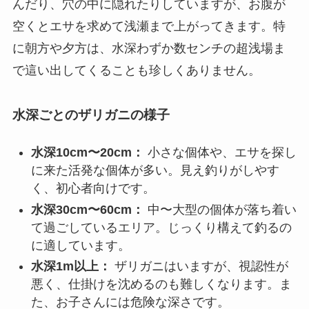
んだり、穴の中に隠れたりしていますが、お腹が
空くとエサを求めて浅瀬まで上がってきます。特
に朝方や夕方は、水深わずか数センチの超浅場ま
で這い出してくることも珍しくありません。
水深ごとのザリガニの様子
水深10cm〜20cm：
小さな個体や、エサを探し
に来た活発な個体が多い。見え釣りがしやす
く、初心者向けです。
水深30cm〜60cm：
中〜大型の個体が落ち着い
て過ごしているエリア。じっくり構えて釣るの
に適しています。
水深1m以上：
ザリガニはいますが、視認性が
悪く、仕掛けを沈めるのも難しくなります。ま
た、お子さんには危険な深さです。