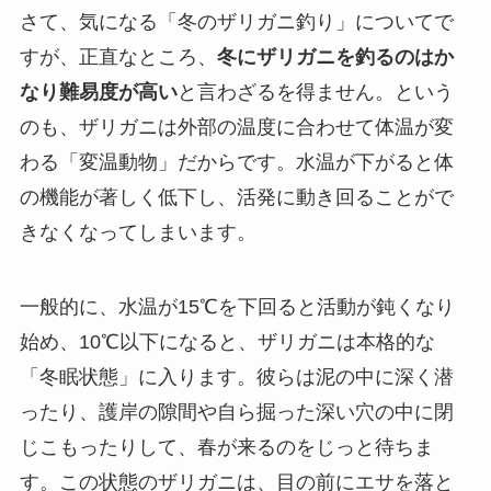
さて、気になる「冬のザリガニ釣り」についてで
すが、正直なところ、
冬にザリガニを釣るのはか
なり難易度が高い
と言わざるを得ません。という
のも、ザリガニは外部の温度に合わせて体温が変
わる「変温動物」だからです。水温が下がると体
の機能が著しく低下し、活発に動き回ることがで
きなくなってしまいます。
一般的に、水温が15℃を下回ると活動が鈍くなり
始め、10℃以下になると、ザリガニは本格的な
「冬眠状態」に入ります。彼らは泥の中に深く潜
ったり、護岸の隙間や自ら掘った深い穴の中に閉
じこもったりして、春が来るのをじっと待ちま
す。この状態のザリガニは、目の前にエサを落と