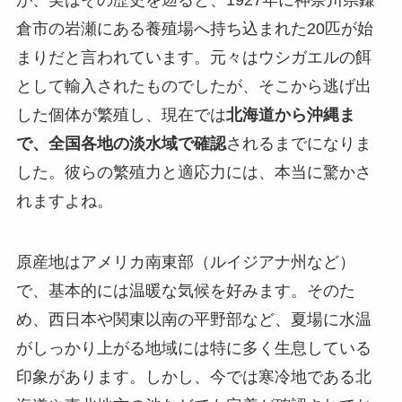
倉市の岩瀬にある養殖場へ持ち込まれた20匹が始
まりだと言われています。元々はウシガエルの餌
として輸入されたものでしたが、そこから逃げ出
した個体が繁殖し、現在では
北海道から沖縄ま
で、全国各地の淡水域で確認
されるまでになりま
した。彼らの繁殖力と適応力には、本当に驚かさ
れますよね。
原産地はアメリカ南東部（ルイジアナ州など）
で、基本的には温暖な気候を好みます。そのた
め、西日本や関東以南の平野部など、夏場に水温
がしっかり上がる地域には特に多く生息している
印象があります。しかし、今では寒冷地である北