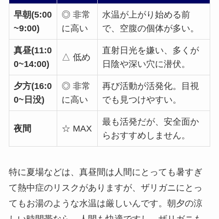
早朝(5:00
◎ 非常
水温が上がり始める前
~9:00)
に高い
で、空腹の個体が多い。
真昼(11:0
直射日光を嫌い、多くが
△ 低め
0~14:00)
日陰や深い穴に潜伏。
夕方(16:0
◎ 非常
再び活動が活発化。目視
0~日没)
に高い
でも見つけやすい。
最も活発だが、安全面か
夜間
☆ MAX
らおすすめしません。
特に夏場などは、真昼間は人間にとっても暑すぎ
て熱中症のリスクがありますが、ザリガニにとっ
てもお湯のような水温は厳しいんです。朝夕の涼