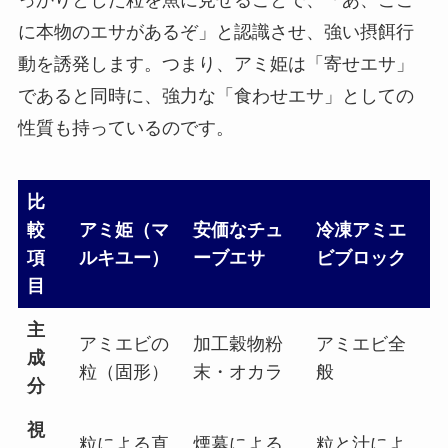
っかりとした粒を魚に見せることで、「あ、ここ
に本物のエサがあるぞ」と認識させ、強い摂餌行
動を誘発します。つまり、アミ姫は「寄せエサ」
であると同時に、強力な「食わせエサ」としての
性質も持っているのです。
比
較
アミ姫（マ
安価なチュ
冷凍アミエ
項
ルキユー）
ーブエサ
ビブロック
目
主
アミエビの
加工穀物粉
アミエビ全
成
粒（固形）
末・オカラ
般
分
視
粒による直
煙幕による
粒と汁によ