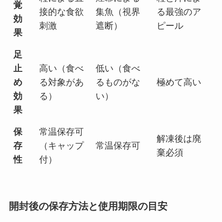
覚
接的な食欲
集魚（視界
る最強のア
効
刺激
遮断）
ピール
果
足
止
高い（食べ
低い（食べ
め
る対象があ
るものがな
極めて高い
効
る）
い）
果
保
常温保存可
解凍後は廃
存
（キャップ
常温保存可
棄必須
性
付）
開封後の保存方法と使用期限の目安