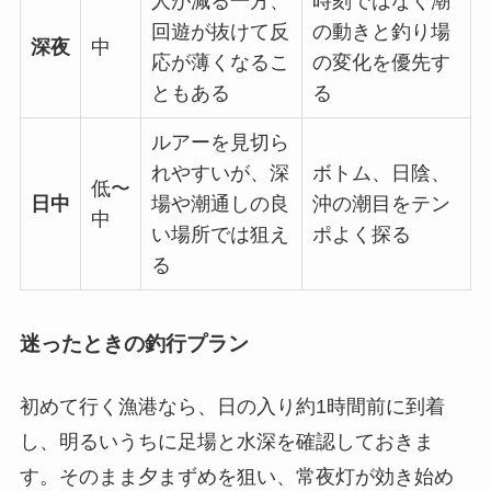
人が減る一方、
時刻ではなく潮
回遊が抜けて反
の動きと釣り場
深夜
中
応が薄くなるこ
の変化を優先す
ともある
る
ルアーを見切ら
れやすいが、深
ボトム、日陰、
低〜
日中
場や潮通しの良
沖の潮目をテン
中
い場所では狙え
ポよく探る
る
迷ったときの釣行プラン
初めて行く漁港なら、日の入り約1時間前に到着
し、明るいうちに足場と水深を確認しておきま
す。そのまま夕まずめを狙い、常夜灯が効き始め