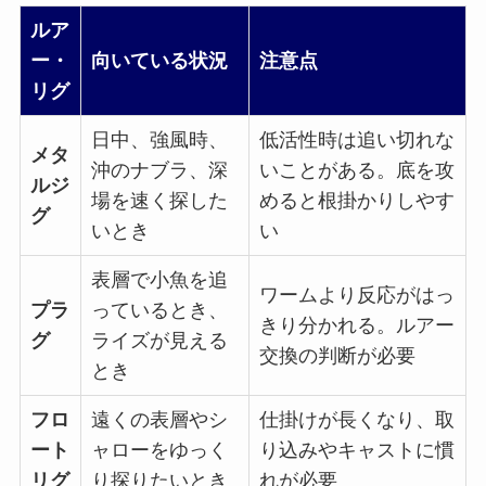
ルア
ー・
向いている状況
注意点
リグ
日中、強風時、
低活性時は追い切れな
メタ
沖のナブラ、深
いことがある。底を攻
ルジ
場を速く探した
めると根掛かりしやす
グ
いとき
い
表層で小魚を追
ワームより反応がはっ
プラ
っているとき、
きり分かれる。ルアー
グ
ライズが見える
交換の判断が必要
とき
フロ
遠くの表層やシ
仕掛けが長くなり、取
ート
ャローをゆっく
り込みやキャストに慣
リグ
り探りたいとき
れが必要