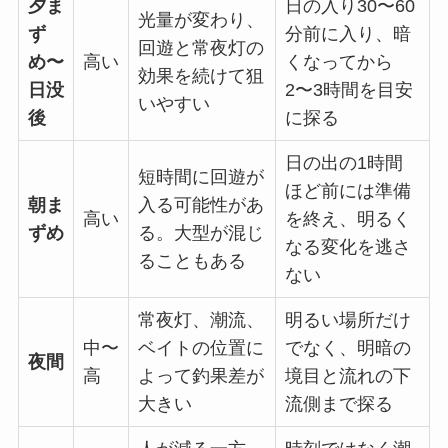
夕ま
日の入り30〜60
光量が変わり、
ず
分前に入り、暗
回遊と常夜灯の
め〜
高い
くなってから
効果を続けて狙
日没
2〜3時間を目安
いやすい
後
に探る
日の出の1時間
短時間に回遊が
ほど前には準備
朝ま
入る可能性があ
高い
を終え、明るく
ずめ
る。大型が混じ
なる変化を逃さ
ることもある
ない
常夜灯、潮流、
明るい場所だけ
中〜
ベイトの位置に
でなく、明暗の
夜間
高
よって釣果差が
境目と流れの下
大きい
流側まで探る