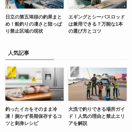
日立の第五埠頭の釣果まと
エギングとシーバスロッド
め！船釣りの凄さと陸っぱ
は兼用できる？万能な1本
り禁止区域の現状
の選び方とコツ
人気記事
釣ったイカをそのまま冷
大洗で釣りできる場所ガイ
凍！捌かず長期保存するコ
ド！人気の理由と禁止エリ
ツと刺身レシピ
アを解説