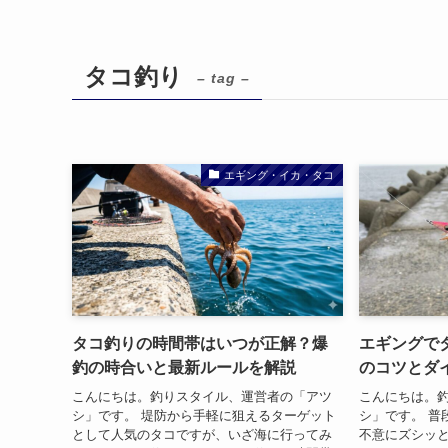
タコ釣り
– tag –
エギング・イカ・タコ
タコ釣りの時間帯はいつが正解？爆
エギングで
釣の時合いと最新ルールを解説
のコツとダ
こんにちは。釣りスタイル、運営者の「アツ
こんにちは。
シ」です。 堤防から手軽に狙えるターゲット
シ」です。 普
として人気のタコですが、いざ海に行ってみ
不意にズシッ