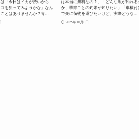
いは「今日はイカが渋いから、
は本当に無料なの？」「どんな魚が釣れる
タコを狙ってみようかな」なん
か、季節ごとの釣果が知りたい」「車横付
ことはありませんか？専...
で楽に荷物を運びたいけど、実際どうな...
日
2025年10月6日