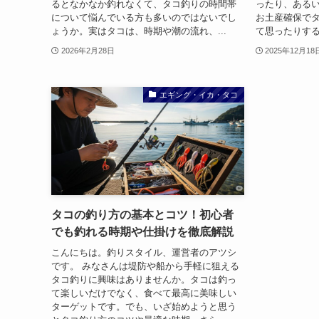
るとなかなか釣れなくて、タコ釣りの時間帯
ったり、ある
について悩んでいる方も多いのではないでし
お土産確保で
ょうか。実はタコは、時期や潮の流れ、...
て思ったりする
2026年2月28日
2025年12月18
エギング・イカ・タコ
タコの釣り方の基本とコツ！初心者
でも釣れる時期や仕掛けを徹底解説
こんにちは。釣りスタイル、運営者のアツシ
です。 みなさんは堤防や船から手軽に狙える
タコ釣りに興味はありませんか。タコは釣っ
て楽しいだけでなく、食べて最高に美味しい
ターゲットです。でも、いざ始めようと思う