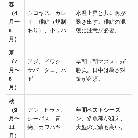
春
（4
シロギス、カレ
水温上昇と共に魚が
月〜
イ、稚鮎（規制
動き出す。稚鮎の混
6
あり）、小サバ
獲に注意が必要。
月）
夏
（7
アジ、イワシ、
早朝（朝マズメ）が
月〜
サバ、タコ、ハ
勝負。日中は暑さ対
8
ゼ
策が必須。
月）
秋
（9
アジ、ヒラメ、
年間ベストシーズ
月〜
シーバス、青
ン。
多魚種が狙え、
11
物、カワハギ
大型の実績も高い。
月）