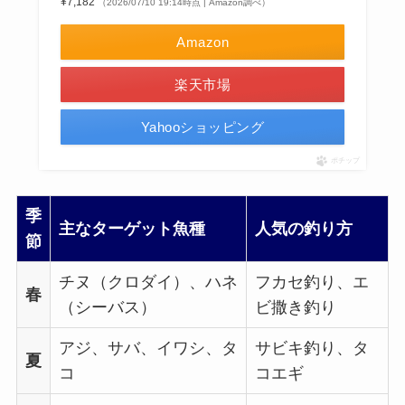
¥7,182
（2026/07/10 19:14時点 | Amazon調べ）
Amazon
楽天市場
Yahooショッピング
ポチップ
季
主なターゲット魚種
人気の釣り方
節
チヌ（クロダイ）、ハネ
フカセ釣り、エ
春
（シーバス）
ビ撒き釣り
アジ、サバ、イワシ、タ
サビキ釣り、タ
夏
コ
コエギ