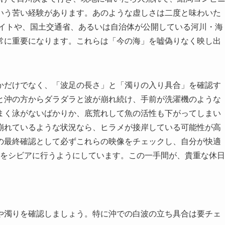
いう苦い経験があります。あのような虚しさは二度と味わいた
サイトや、国土交通省、あるいは自治体が公開している河川・海
常に重要になります。これらは「今の海」を嘘偽りなく映し出
かだけでなく、「波足の長さ」と「濁りの入り具合」を確認す
と沖の方からダラダラと波が崩れ続け、手前が洗濯機のような
まく泳がないばかりか、底荒れして魚の活性も下がってしまい
崩れているような状況なら、ヒラメが接岸している可能性が高
の最終確認として必ずこれらの映像をチェックし、自分が快適
断」をシビアに行うようにしています。この一手間が、貴重な休日
や濁りを確認しましょう。特に沖での白波の立ち具合は要チェ