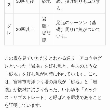
30匹前後
砂地
め、投げ釣りも成立す
ス
る。
岩
足元のケーソン（基
グ
礁・
20匹以上
礎）周りに魚がついて
レ
堤防
いる。
際
この表を見ていただくとわかる通り、アコウやグ
レといった「岩場」を好む魚と、キスのような
「砂地」を好む魚が同時に釣れています。これ
は、宮津市海洋つり場の海底が「砂地」と「岩
礁」が複雑に混ざり合った、いわゆる「ミック
ス・サブストレート」と呼ばれる環境であること
を証明しています。