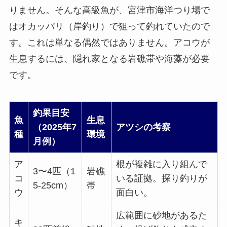
りません。そんな高級魚が、宮津市海洋つり場で
はオカッパリ（岸釣り）で狙って釣れていたので
す。これは単なる偶然ではありません。アコウが
生息するには、隠れ家となる岩礁帯や海藻が必要
です。
釣果目安
魚
生息
（2025年7
アツシの考察
種
環境
月例）
ア
根が複雑に入り組んで
3〜4匹（1
岩礁
コ
いる証拠。探り釣りが
5-25cm）
帯
ウ
面白い。
広範囲に砂地があるた
キ