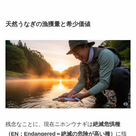
天然うなぎの漁獲量と希少価値
残念なことに、現在ニホンウナギは
絶滅危惧種
（EN：Endangered＝絶滅の危険が高い種）
に指