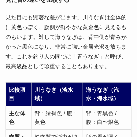
見た目にも顕著な差が出ます。川うなぎは全体的
に黄色っぽく、腹側が鮮やかな黄金色に見えるも
のもいます。対して海うなぎは、背中側が青みが
かった黒色になり、非常に強い金属光沢を放ちま
す。これを釣り人の間では「青うなぎ」と呼び、
最高級品として珍重することもあります。
比較項
川うなぎ（淡水
海うなぎ（汽
目
域）
水・海水域）
主な体
背：緑褐色 / 腹：
背：青黒色 /
色
黄色
腹：白〜銀色
肉質・
筋肉質で弾力があ
脂の層が厚く、