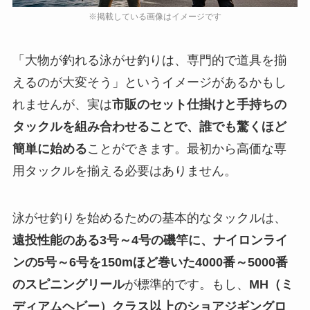
「大物が釣れる泳がせ釣りは、専門的で道具を揃
えるのが大変そう」というイメージがあるかもし
れませんが、実は
市販のセット仕掛けと手持ちの
タックルを組み合わせることで、誰でも驚くほど
簡単に始める
ことができます。最初から高価な専
用タックルを揃える必要はありません。
泳がせ釣りを始めるための基本的なタックルは、
遠投性能のある3号～4号の磯竿に、ナイロンライ
ンの5号～6号を150mほど巻いた4000番～5000番
のスピニングリール
が標準的です。もし、
MH（ミ
ディアムヘビー）クラス以上のショアジギングロ