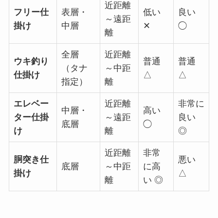
近距離
フリー仕
表層・
低い
良い
～遠距
掛け
中層
✕
◯
離
全層
近距離
ウキ釣り
普通
普通
（タナ
～中距
仕掛け
△
△
指定）
離
エレベー
近距離
非常に
中層・
高い
ター仕掛
～遠距
良い
底層
◯
け
離
◎
近距離
非常
胴突き仕
悪い
底層
～中距
に高
掛け
△
離
い ◎