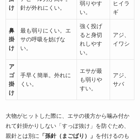
弱りやす
ヒイラ
け
針が外れにくい。
い。
ギ
強く投げ
鼻
最も弱りにくい。エ
ると身切
アジ、
掛
サの呼吸を妨げな
れしやす
イワシ
け
い。
い。
ア
エサが最
ゴ
手早く簡単。外れに
アジ、
も弱りや
掛
くい。
サバ
すい。
け
大物がヒットした際に、エサの後方から噛み付か
れて針掛かりしない「すっぽ抜け」を防ぐため、
親針とは別に
「孫針（まごばり）」
を付けるのも