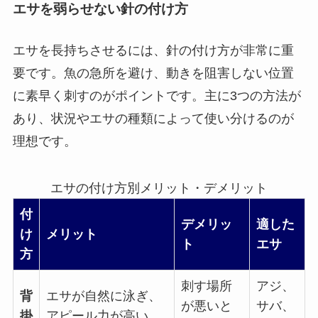
エサを弱らせない針の付け方
エサを長持ちさせるには、針の付け方が非常に重
要です。魚の急所を避け、動きを阻害しない位置
に素早く刺すのがポイントです。主に3つの方法が
あり、状況やエサの種類によって使い分けるのが
理想です。
エサの付け方別メリット・デメリット
付
デメリッ
適した
け
メリット
ト
エサ
方
刺す場所
アジ、
背
エサが自然に泳ぎ、
が悪いと
サバ、
掛
アピール力が高い。